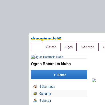
Pāriet
uz
saturu
Šodien
Ziņas
Galerijas
S
Ogres Rotarakta klubs
Sekot
Sākumlapa
Galerija
Sekotāji