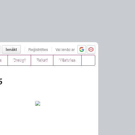
Ienākt
Reģistrēties
Vai ienāc ar
a
Draugi
Raksti
Vēstules
5