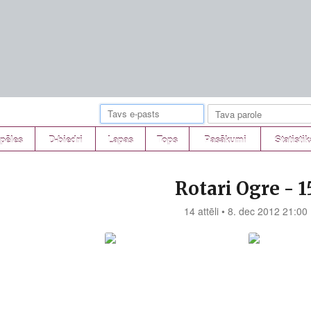
pēles
D-biedri
Lapas
Tops
Pasākumi
Statistik
Rotari Ogre - 1
14 attēli • 8. dec 2012 21:00