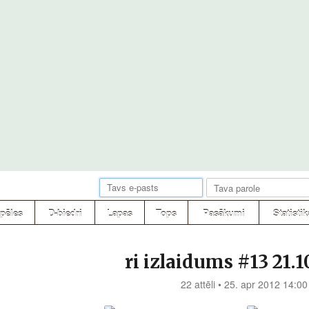
pēles
D-biedri
Lapas
Tops
Pasākumi
Statistik
ri izlaidums #13 21.1
22 attēli • 25. apr 2012 14:00