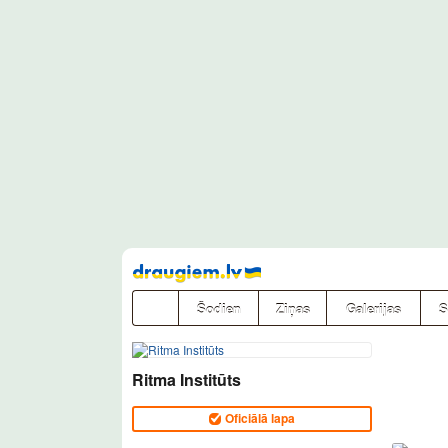
Pāriet
uz
saturu
Šodien
Ziņas
Galerijas
S
Ritma Institūts
Oficiālā lapa