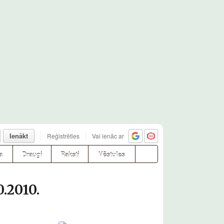
Ienākt
Reģistrēties
Vai ienāc ar
a
Draugi
Raksti
Vēstules
0.2010.