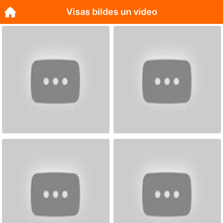
Visas bildes un video