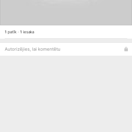
1
patīk
·
1
iesaka
Autorizējies, lai komentētu