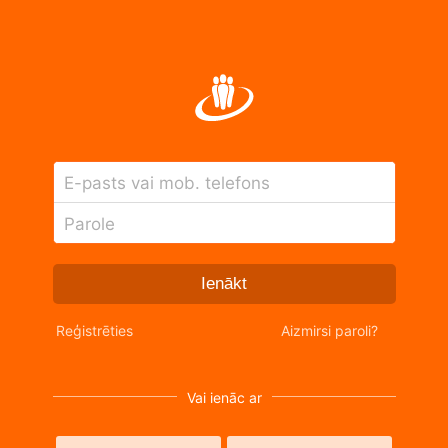
E-pasts vai mob. telefons
Parole
Ienākt
Reģistrēties
Aizmirsi paroli?
Vai ienāc ar