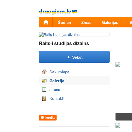
Pāriet
uz
saturu
Šodien
Ziņas
Galerijas
S
Raits-i studijas dizains
Sekot
Sākumlapa
Galerija
Jaunumi
Kontakti
Ieteikt