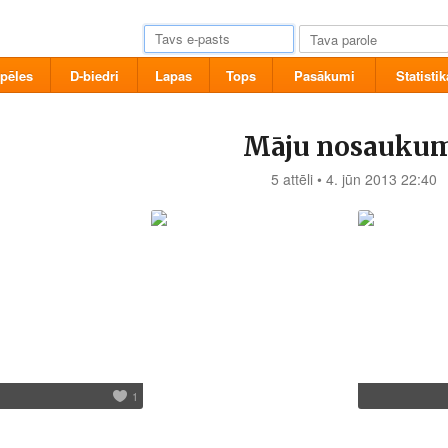
pēles
D-biedri
Lapas
Tops
Pasākumi
Statistik
Māju nosauku
5 attēli • 4. jūn 2013 22:40
1