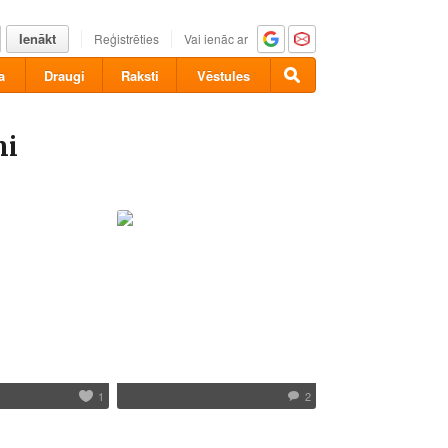
Ienākt
Reģistrēties
Vai ienāc ar
a
Draugi
Raksti
Vēstules
mi
1
2