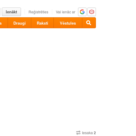
Ienākt
Reģistrēties
Vai ienāc ar
a
Draugi
Raksti
Vēstules
Iesaka
2