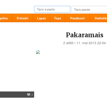
pēles
D-biedri
Lapas
Tops
Pasākumi
Statistik
Pakaramais
2 attēli • 11. mai 2013 22:04
2