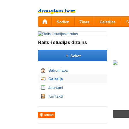
Pāriet
uz
saturu
Šodien
Ziņas
Galerijas
S
Raits-i studijas dizains
Sekot
Sākumlapa
Galerija
Jaunumi
Kontakti
Ieteikt