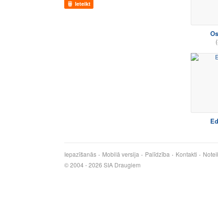
Ieteikt
Os
(
Ed
Iepazīšanās
Mobilā versija
Palīdzība
Kontakti
Notei
© 2004 - 2026 SIA Draugiem