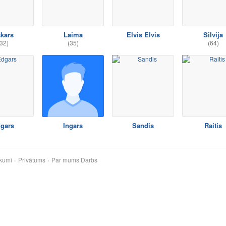
kars
Laima
Elvis Elvis
Silvija
32)
(35)
(64)
gars
Ingars
Sandis
Raitis
kumi
Privātums
Par mums
Darbs