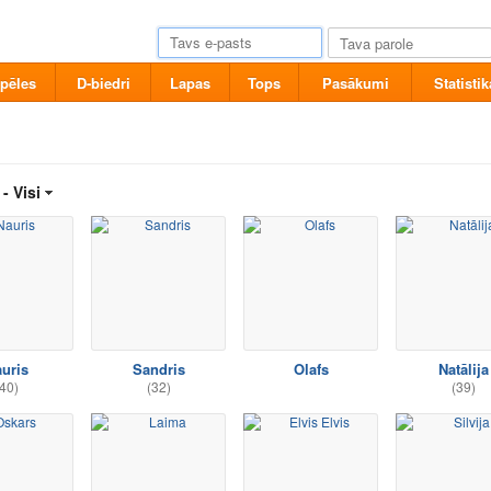
pēles
D-biedri
Lapas
Tops
Pasākumi
Statistik
 -
Visi
uris
Sandris
Olafs
Natālija
40)
(32)
(39)