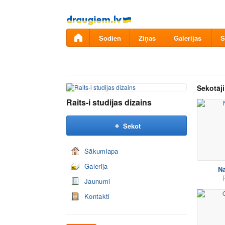
Pāriet
uz
saturu
Šodien
Ziņas
Galerijas
S
Sekotāji
Raits-i studijas dizains
Sekot
Sākumlapa
Galerija
Na
(
Jaunumi
Kontakti