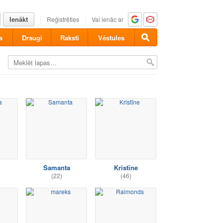
Ienākt
Reģistrēties
Vai ienāc ar
a
Draugi
Raksti
Vēstules
Samanta
Kristīne
(22)
(46)