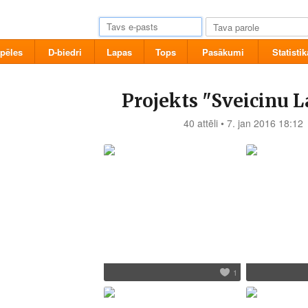
pēles
D-biedri
Lapas
Tops
Pasākumi
Statistik
Projekts "Sveicinu L
40 attēli • 7. jan 2016 18:12
1