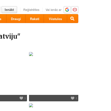
Ienākt
Reģistrēties
Vai ienāc ar
a
Draugi
Raksti
Vēstules
atviju"
1
1