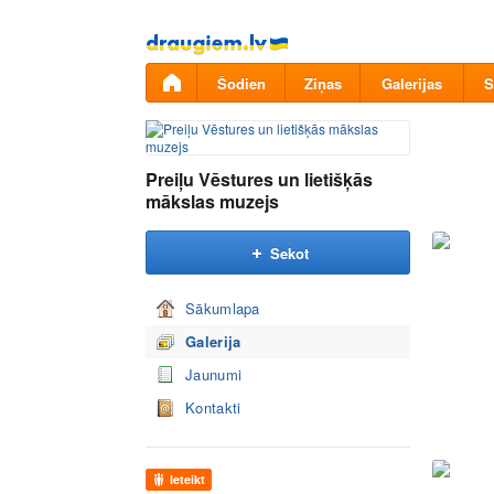
Pāriet
uz
saturu
Šodien
Ziņas
Galerijas
S
Preiļu Vēstures un lietišķās
mākslas muzejs
Sekot
Sākumlapa
Galerija
Jaunumi
Kontakti
Ieteikt