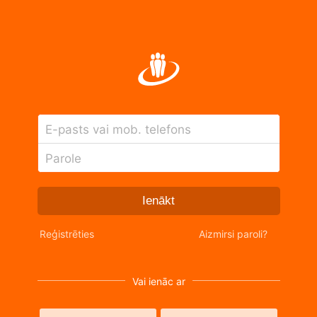
E-pasts vai mob. telefons
Parole
Ienākt
Reģistrēties
Aizmirsi paroli?
Vai ienāc ar