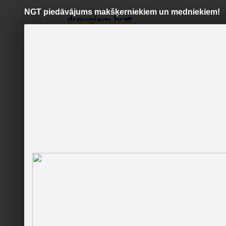
NGT piedāvājums makšķerniekiem un medniekiem!
Pāriet
uz
saturu
Šodien
Ziņas
Galerijas
S
NGT Latvia - makšķerēšanai,
tūrismam, atpūtai pie dabas
Par visl
Sekot
Sākumlapa
Galerija
Adrese
Sekotāji
Par mums
Jaunumi