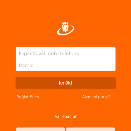
E-pasts vai mob. telefons
Parole
Ienākt
Reģistrēties
Aizmirsi paroli?
Vai ienāc ar