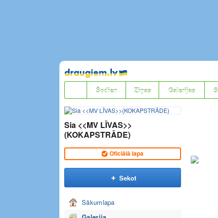
Pāriet
uz
saturu
Šodien
Ziņas
Galerijas
S
Sia <<MV LĪVAS>>
(KOKAPSTRĀDE)
Oficiālā lapa
Sekot
Sākumlapa
Galerija