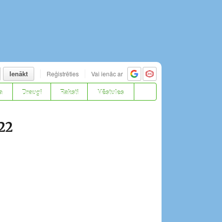
Ienākt
Reģistrēties
Vai ienāc ar
a
Draugi
Raksti
Vēstules
022