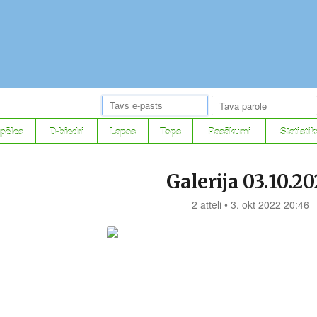
pēles
D-biedri
Lapas
Tops
Pasākumi
Statistik
Galerija 03.10.2
2 attēli • 3. okt 2022 20:46