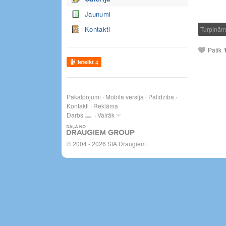
Jaunumi
Kontakti
Turpinām
Patīk
Ieteikt
4
Pakalpojumi
Mobilā versija
Palīdzība
Kontakti
Reklāma
Darbs
Vairāk
© 2004 - 2026 SIA Draugiem