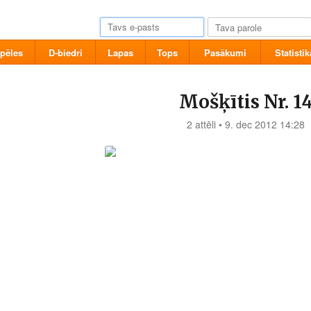
pēles
D-biedri
Lapas
Tops
Pasākumi
Statistik
Mošķītis Nr. 1
2 attēli • 9. dec 2012 14:28