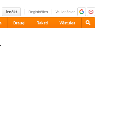
Ienākt
Reģistrēties
Vai ienāc ar
a
Draugi
Raksti
Vēstules
4