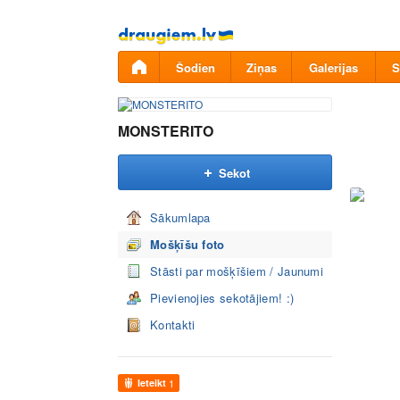
Pāriet
uz
saturu
Šodien
Ziņas
Galerijas
S
MONSTERITO
Sekot
Sākumlapa
Mošķīšu foto
Stāsti par mošķīšiem / Jaunumi
Pievienojies sekotājiem! :)
Kontakti
Ieteikt
1