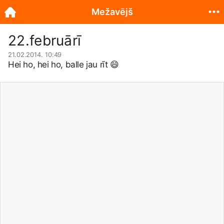
Mežavējš
22.februārī
21.02.2014. 10:49
Hei ho, hei ho, balle jau rīt
😄