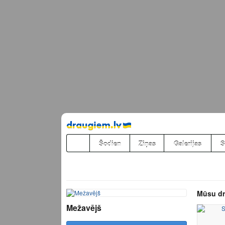
Pāriet
uz
saturu
Šodien
Ziņas
Galerijas
S
Mūsu dr
Mežavējš