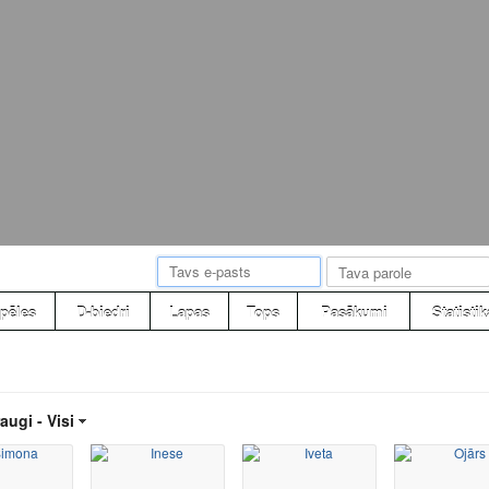
pēles
D-biedri
Lapas
Tops
Pasākumi
Statistik
augi -
Visi