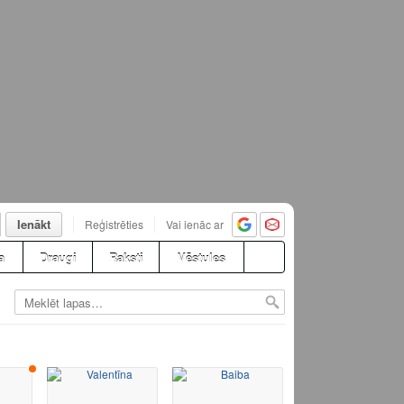
Ienākt
Reģistrēties
Vai ienāc ar
a
Draugi
Raksti
Vēstules