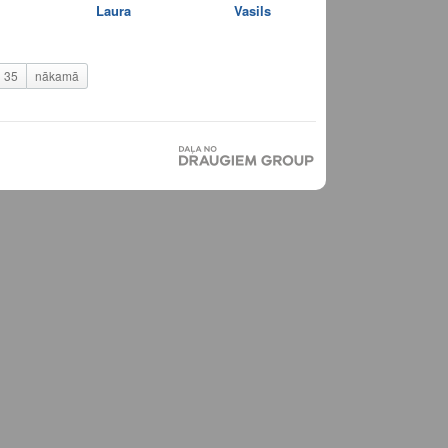
Laura
Vasils
35
nākamā