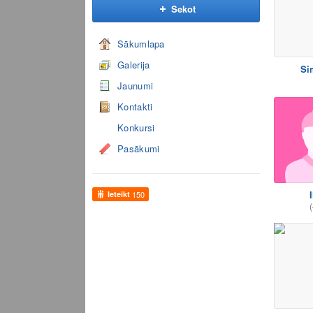
Sekot
Sākumlapa
Galerija
Si
Jaunumi
Kontakti
Konkursi
Pasākumi
I
Ieteikt
150
(