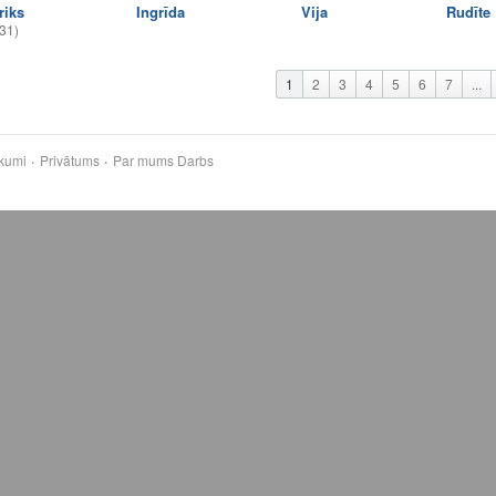
riks
Ingrīda
Vija
Rudīte
31)
1
2
3
4
5
6
7
...
kumi
Privātums
Par mums
Darbs