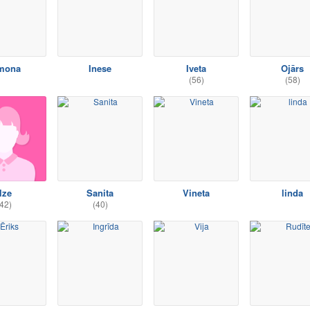
mona
Inese
Iveta
Ojārs
(56)
(58)
lze
Sanita
Vineta
linda
42)
(40)