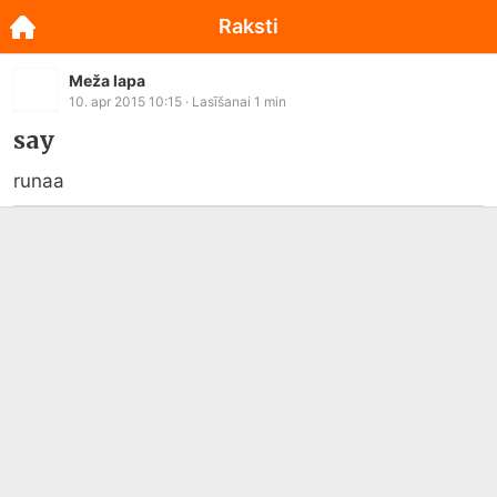
Raksti
Meža lapa
10. apr 2015 10:15
· Lasīšanai
1
min
say
runaa