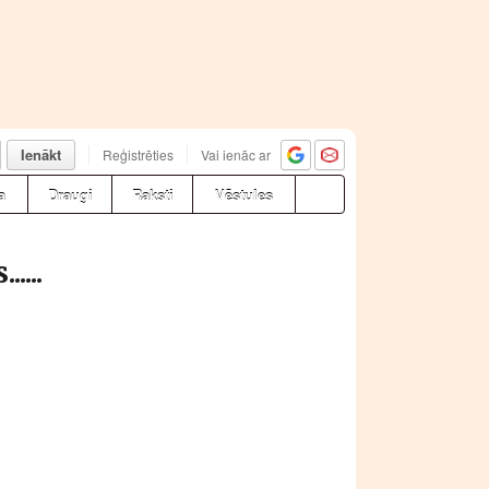
Ienākt
Reģistrēties
Vai ienāc ar
a
Draugi
Raksti
Vēstules
....