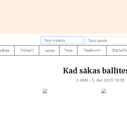
pēles
D-biedri
Lapas
Tops
Pasākumi
Statistik
Kad sākas ballītes..
3 attēli • 3. dec 2015 19:35