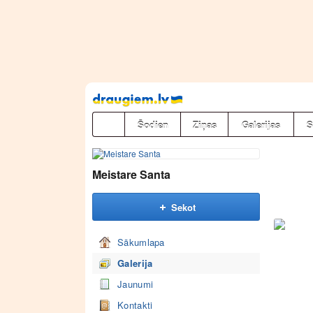
Pāriet
uz
saturu
Šodien
Ziņas
Galerijas
S
Meistare Santa
Sekot
Sākumlapa
Galerija
Jaunumi
Kontakti