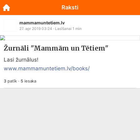
Raksti
mammamuntetiem.lv
27. apr 2019 03:24
· Lasīšanai
1
min
Žurnāli "Mammām un Tētiem"
Lasi žurnālus! 
www.mammamuntetiem.lv/books/
3
patīk
·
5
iesaka