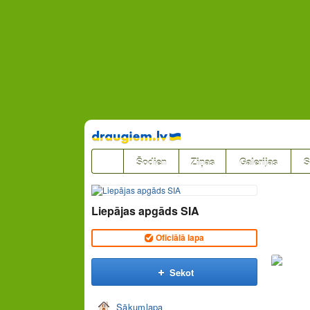
Pāriet
uz
saturu
Šodien
Ziņas
Galerijas
S
Liepājas apgāds SIA
Oficiālā lapa
Sekot
Sākumlapa