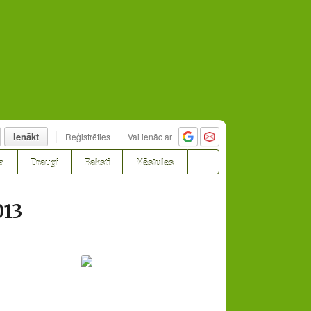
Ienākt
Reģistrēties
Vai ienāc ar
a
Draugi
Raksti
Vēstules
013