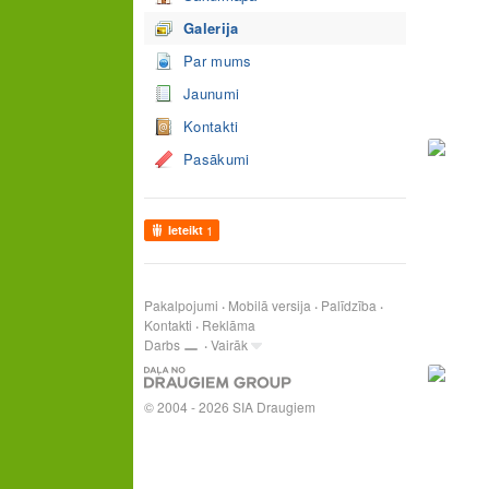
Galerija
Par mums
Jaunumi
Kontakti
Pasākumi
Ieteikt
1
Pakalpojumi
Mobilā versija
Palīdzība
Kontakti
Reklāma
Darbs
Vairāk
© 2004 - 2026 SIA Draugiem