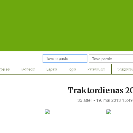
pēles
D-biedri
Lapas
Tops
Pasākumi
Statistik
Traktordienas 2
35 attēli • 19. mai 2013 15:49