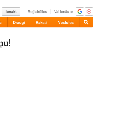
Ienākt
Reģistrēties
Vai ienāc ar
a
Draugi
Raksti
Vēstules
ņu!