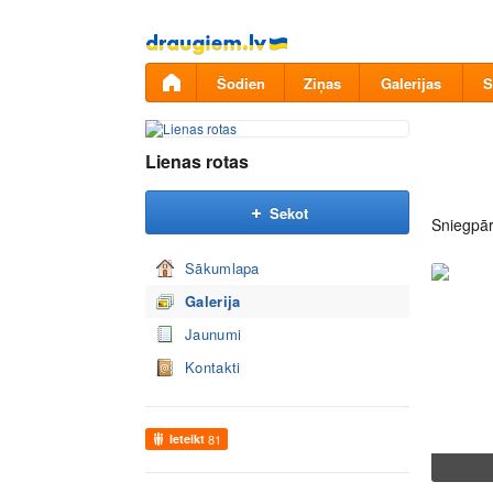
Pāriet
uz
saturu
Šodien
Ziņas
Galerijas
S
Lienas rotas
Sekot
Sniegpār
Sākumlapa
Galerija
Jaunumi
Kontakti
Ieteikt
81