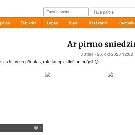
pēles
D-biedri
Lapas
Tops
Pasākumi
Statistik
Ar pirmo sniedzi
3 attēli • 26. okt 2023 12:02
slas īstas un pērļotas, rotu komplektiņš un eņģeļi 😍
1