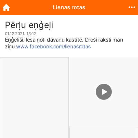
Lienas rotas
Pērļu eņģeļi
01.12.2021. 13:12
Eņģelīši. Iesaiņoti dāvanu kastītē. Droši raksti man
ziņu
www.facebook.com/lienasrotas