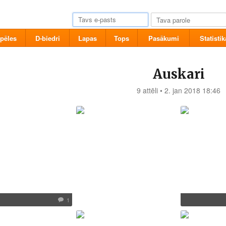
pēles
D-biedri
Lapas
Tops
Pasākumi
Statistik
Auskari
9 attēli • 2. jan 2018 18:46
1