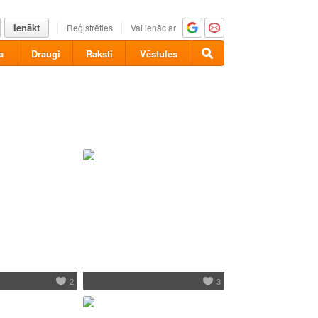
Ienākt
Reģistrēties
Vai ienāc ar
a
Draugi
Raksti
Vēstules
2
3