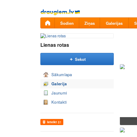
Pāriet
uz
saturu
Šodien
Ziņas
Galerijas
S
Lienas rotas
Sekot
Sākumlapa
Galerija
Jaunumi
Kontakti
Ieteikt
81