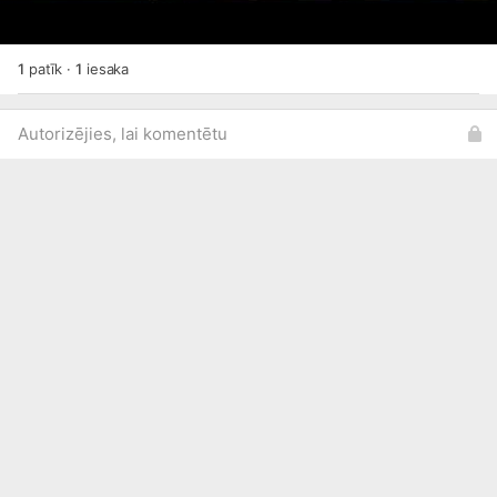
1
patīk
·
1
iesaka
Autorizējies, lai komentētu