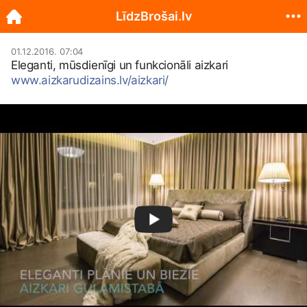
LīdzBrošai.lv
01.12.2016. 07:04
Eleganti, mūsdienīgi un funkcionāli aizkari
www.aizkarudizains.lv/aizkari/