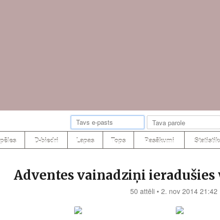
pēles
D-biedri
Lapas
Tops
Pasākumi
Statistik
Adventes vainadziņi ieradušies
50 attēli • 2. nov 2014 21:42