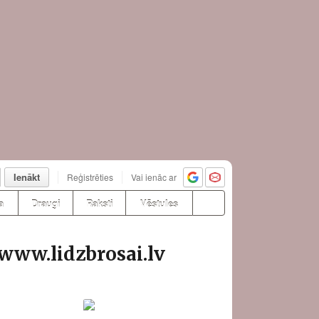
Ienākt
Reģistrēties
Vai ienāc ar
a
Draugi
Raksti
Vēstules
 www.lidzbrosai.lv