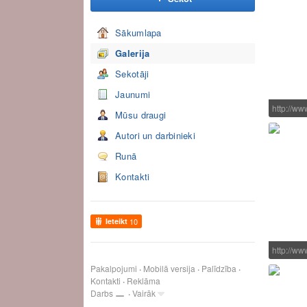
Sākumlapa
Galerija
Sekotāji
Jaunumi
http://w
Mūsu draugi
Autori un darbinieki
Runā
Kontakti
Ieteikt
10
http://w
Pakalpojumi
Mobilā versija
Palīdzība
Kontakti
Reklāma
Darbs
Vairāk