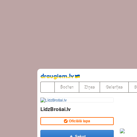
Pāriet
uz
saturu
Šodien
Ziņas
Galerijas
S
LīdzBrošai.lv
Oficiālā lapa
Sekot