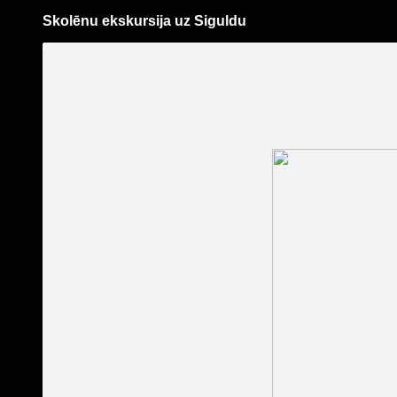
Skolēnu ekskursija uz Siguldu
Pāriet
uz
saturu
Šodien
Ziņas
Galerijas
S
POLIGON #1 - Lāzertags
Oficiālā lapa