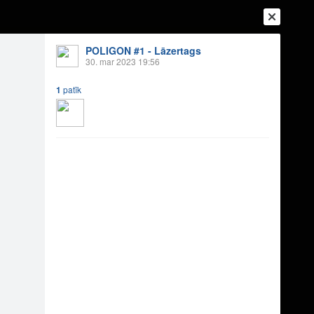
POLIGON #1 - Lāzertags
30. mar 2023 19:56
1
patīk
Ienākt
Reģistrēties
Vai ienāc ar
a
Draugi
Raksti
Vēstules
 Siguldu