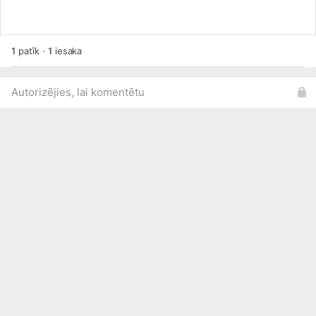
1
patīk
·
1
iesaka
Autorizējies, lai komentētu