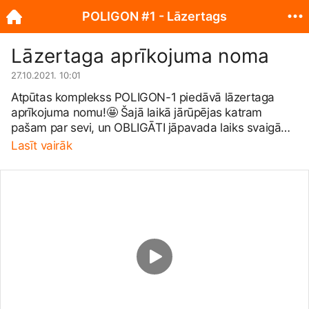
POLIGON #1 - Lāzertags
Lāzertaga aprīkojuma noma
27.10.2021. 10:01
Atpūtas komplekss POLIGON-1 piedāvā lāzertaga
aprīkojuma nomu!🤩 Šajā laikā jārūpējas katram
pašam par sevi, un OBLIGĀTI jāpavada laiks svaigā
gaisā! 🤸‍♂️ Nav nekā jautrāka, kā pavadīt to ar
Lasīt vairāk
Lāzertaga spēli ģimenes lokā! Pirms aprīkojuma
izsniegšanas sniegsim instrukciju kā darboties ar
aprīkojumu, kā organizēt spēles un nodrošināt
operatīvu uzstādīšanu.🤩 ⚠️ Komplektus izsniedzam
Siguldā - Miera ielā 15, pēc iepriekšējas rezervācijas!
Iespējama arī piegāde. 😎 Droši raksti mums šeit, vai
zvani 20207293 😎