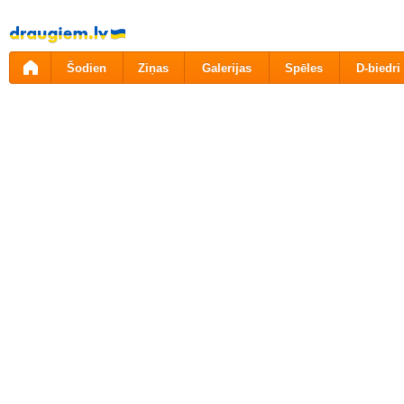
Pāriet
uz
saturu
Šodien
Ziņas
Galerijas
Spēles
D-biedri