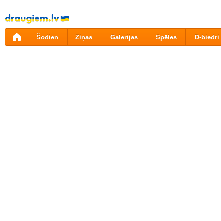
Pāriet
uz
saturu
Šodien
Ziņas
Galerijas
Spēles
D-biedri