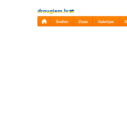
Pāriet
uz
saturu
Šodien
Ziņas
Galerijas
S