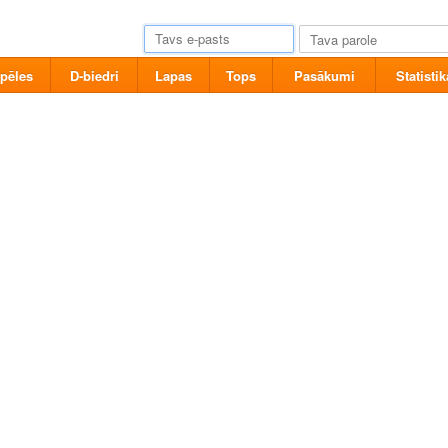
pēles
D-biedri
Lapas
Tops
Pasākumi
Statistik