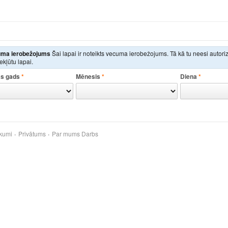
ma ierobežojums
Šai lapai ir noteikts vecuma ierobežojums. Tā kā tu neesi autor
iekļūtu lapai.
s gads
*
Mēnesis
*
Diena
*
kumi
Privātums
Par mums
Darbs