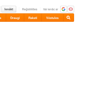
Ienākt
Reģistrēties
Vai ienāc ar
a
Draugi
Raksti
Vēstules