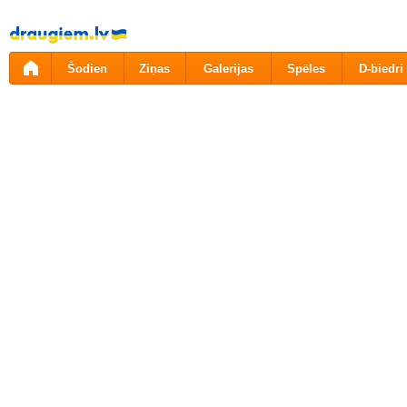
Pāriet
uz
saturu
Šodien
Ziņas
Galerijas
Spēles
D-biedri