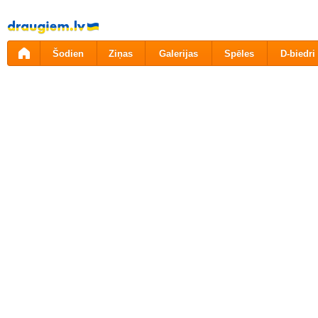
Pāriet
uz
saturu
Šodien
Ziņas
Galerijas
Spēles
D-biedri