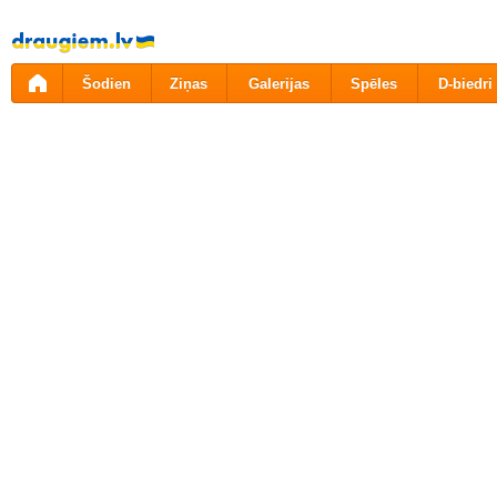
Pāriet
uz
saturu
Šodien
Ziņas
Galerijas
Spēles
D-biedri