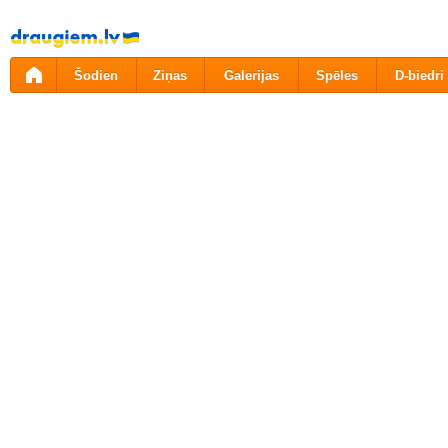
Pāriet
uz
saturu
Šodien
Ziņas
Galerijas
Spēles
D-biedri