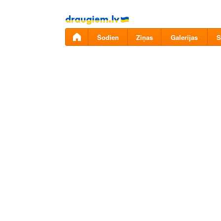
Pāriet
uz
saturu
Šodien
Ziņas
Galerijas
S