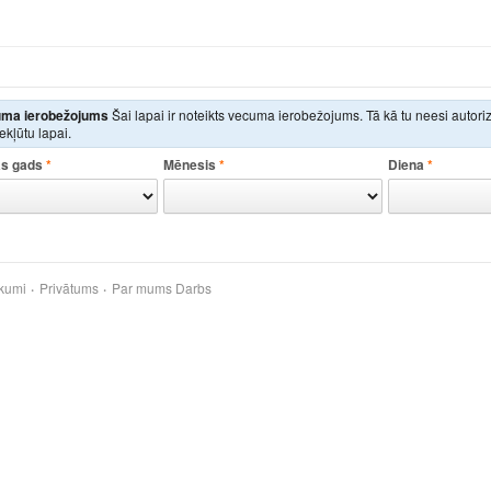
ma ierobežojums
Šai lapai ir noteikts vecuma ierobežojums. Tā kā tu neesi autor
iekļūtu lapai.
s gads
*
Mēnesis
*
Diena
*
kumi
Privātums
Par mums
Darbs