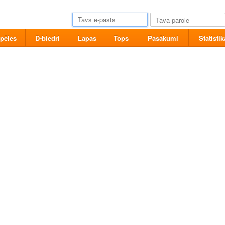
pēles
D-biedri
Lapas
Tops
Pasākumi
Statistik