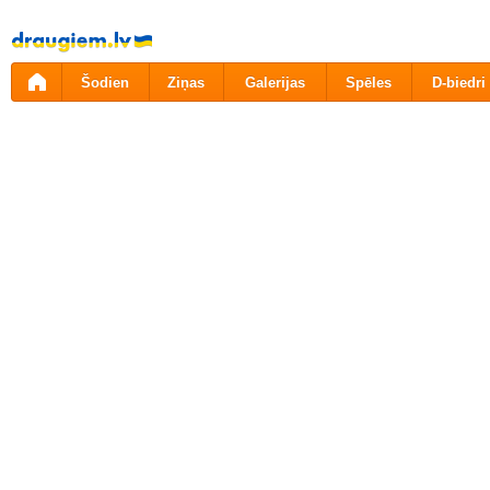
Pāriet
uz
saturu
Šodien
Ziņas
Galerijas
Spēles
D-biedri