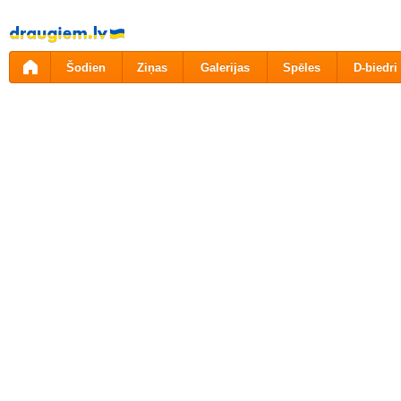
Pāriet
uz
saturu
Šodien
Ziņas
Galerijas
Spēles
D-biedri