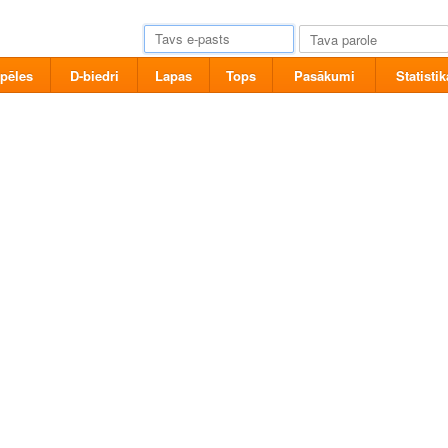
pēles
D-biedri
Lapas
Tops
Pasākumi
Statistik