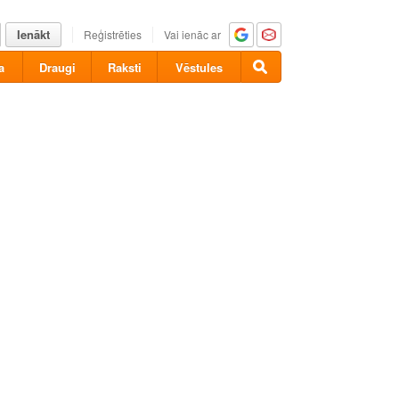
Ienākt
Reģistrēties
Vai ienāc ar
a
Draugi
Raksti
Vēstules