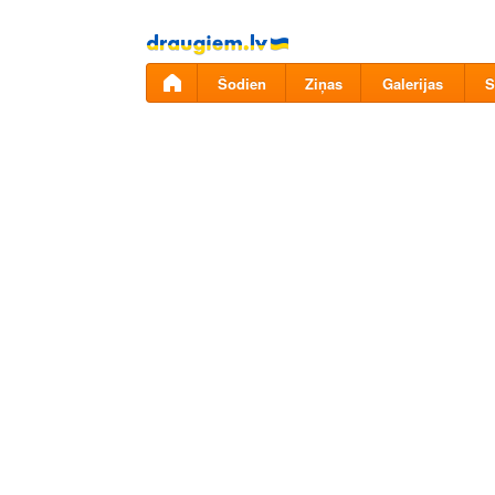
Pāriet
uz
saturu
Šodien
Ziņas
Galerijas
S