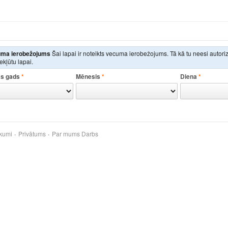
ma ierobežojums
Šai lapai ir noteikts vecuma ierobežojums. Tā kā tu neesi autor
iekļūtu lapai.
s gads
*
Mēnesis
*
Diena
*
kumi
Privātums
Par mums
Darbs