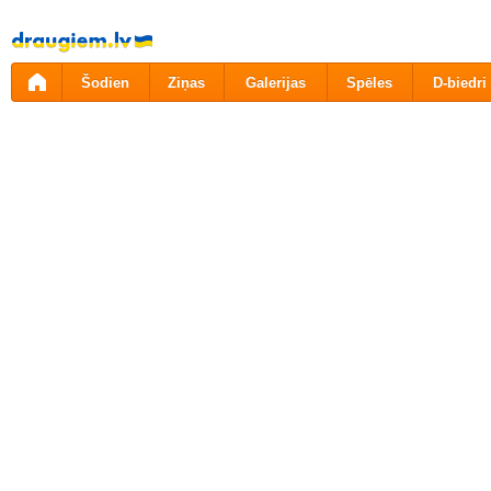
Pāriet
uz
saturu
Šodien
Ziņas
Galerijas
Spēles
D-biedri