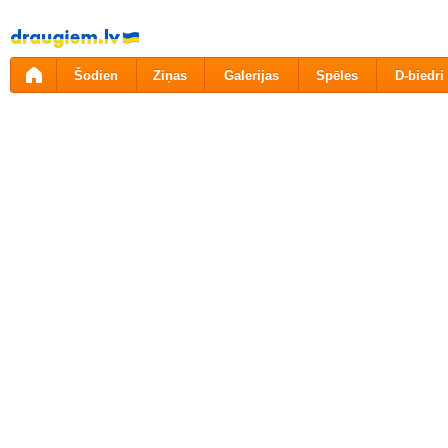
Pāriet
uz
saturu
Šodien
Ziņas
Galerijas
Spēles
D-biedri