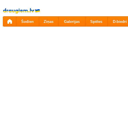
Pāriet
uz
saturu
Šodien
Ziņas
Galerijas
Spēles
D-biedri