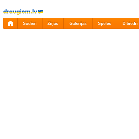
Pāriet
uz
saturu
Šodien
Ziņas
Galerijas
Spēles
D-biedri