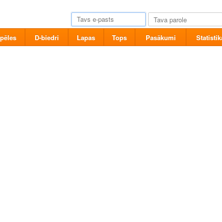
pēles
D-biedri
Lapas
Tops
Pasākumi
Statistik