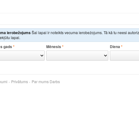
ma ierobežojums
Šai lapai ir noteikts vecuma ierobežojums. Tā kā tu neesi autor
iekļūtu lapai.
s gads
*
Mēnesis
*
Diena
*
kumi
Privātums
Par mums
Darbs