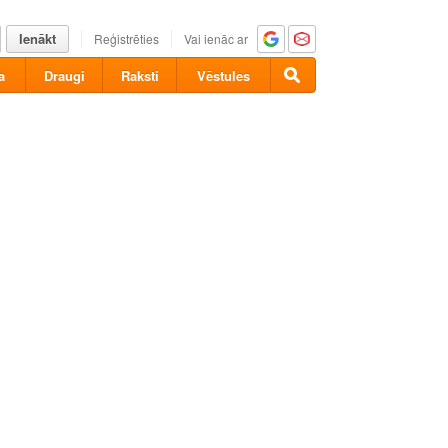
Ienākt
Reģistrēties
Vai ienāc ar
a
Draugi
Raksti
Vēstules