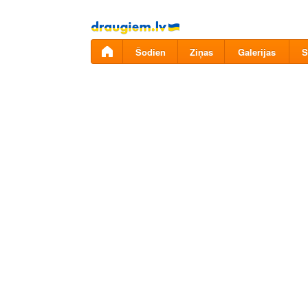
Pāriet
uz
saturu
Šodien
Ziņas
Galerijas
S