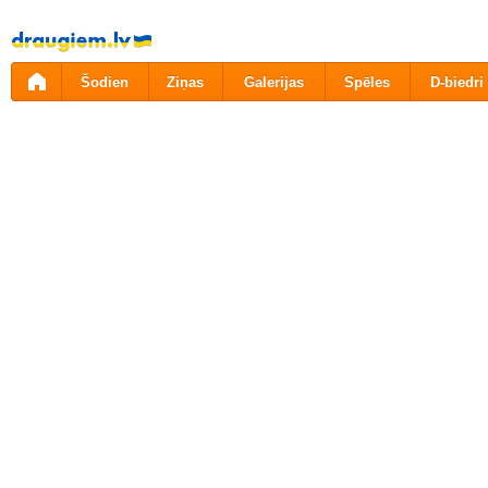
Pāriet
uz
saturu
Šodien
Ziņas
Galerijas
Spēles
D-biedri