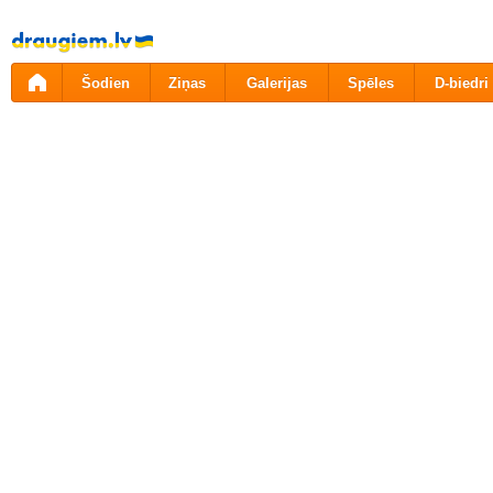
Pāriet
uz
saturu
Šodien
Ziņas
Galerijas
Spēles
D-biedri