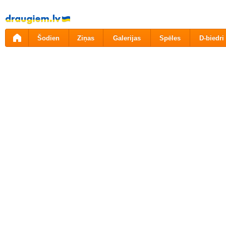
Pāriet
uz
saturu
Šodien
Ziņas
Galerijas
Spēles
D-biedri