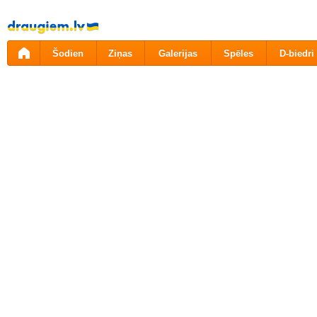
Pāriet
uz
saturu
Šodien
Ziņas
Galerijas
Spēles
D-biedri