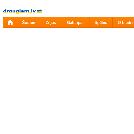
Pāriet
uz
saturu
Šodien
Ziņas
Galerijas
Spēles
D-biedri