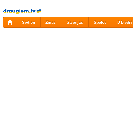
Pāriet
uz
saturu
Šodien
Ziņas
Galerijas
Spēles
D-biedri