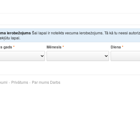
ma ierobežojums
Šai lapai ir noteikts vecuma ierobežojums. Tā kā tu neesi autor
iekļūtu lapai.
s gads
*
Mēnesis
*
Diena
*
kumi
Privātums
Par mums
Darbs