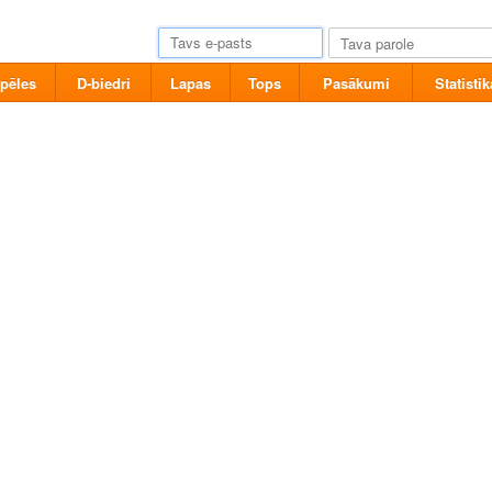
pēles
D-biedri
Lapas
Tops
Pasākumi
Statistik