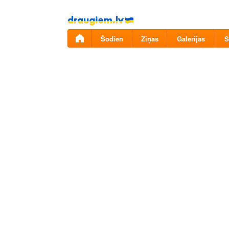
Pāriet
uz
saturu
Šodien
Ziņas
Galerijas
S