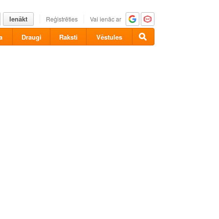
Ienākt
Reģistrēties
Vai ienāc ar
a
Draugi
Raksti
Vēstules